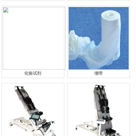
化验试剂
绷带