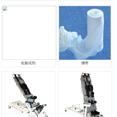
化验试剂
绷带