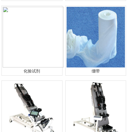
化验试剂
绷带