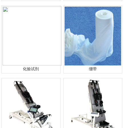
化验试剂
绷带