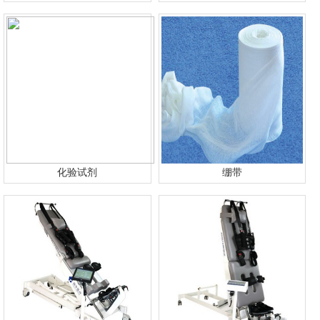
化验试剂
绷带