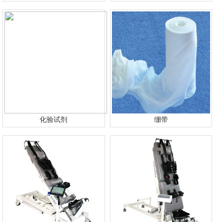
化验试剂
绷带