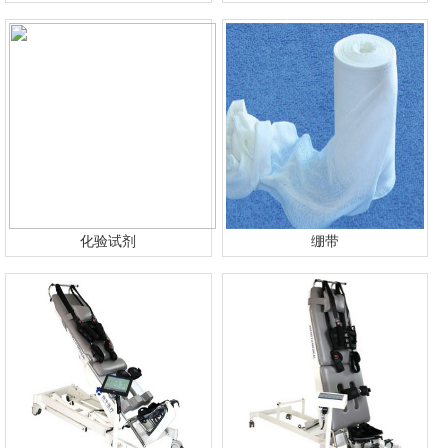
化验试剂
绷带