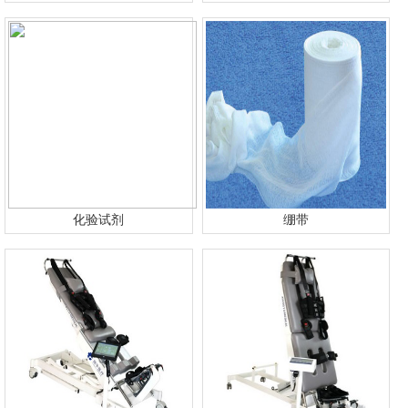
化验试剂
绷带