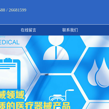
 / 26681599
在线留言
联系我们