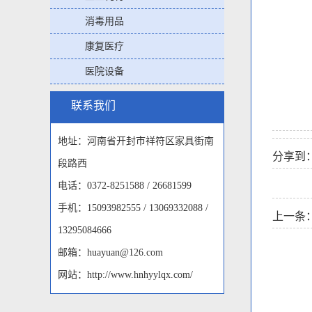
消毒用品
康复医疗
医院设备
联系我们
地址：河南省开封市祥符区家具街南
分享到
段路西
电话：0372-8251588 / 26681599
手机：15093982555 / 13069332088 /
上一条
13295084666
邮箱：huayuan@126.com
网站：http://www.hnhyylqx.com/