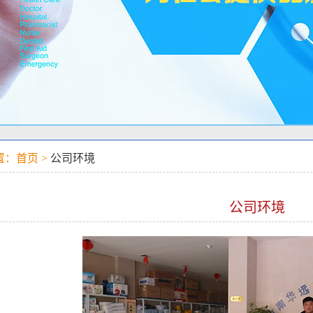
置：首页 >
公司环境
公司环境