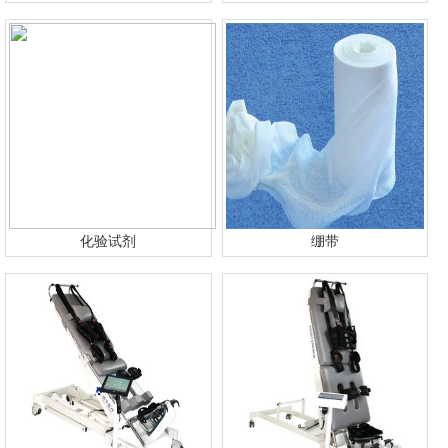
化验试剂
绷带