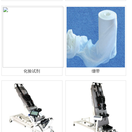
化验试剂
绷带